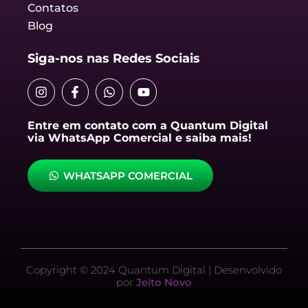
Contatos
Blog
Siga-nos nas Redes Sociais
I
F
W
Y
n
a
h
o
s
c
a
u
t
e
t
t
Entre em contato com a Quantum Digital
a
b
s
u
via WhatsApp Comercial e saiba mais!
g
o
a
b
r
o
p
e
a
k
p
WHATSAPP COMERCIAL
m
-
f
Copyright © 2024 Quantum Digital | Desenvolvido
por
Jeito Novo