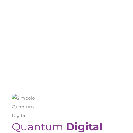
Por que é possível a produção de
medicamentos vibracionais com a
Morfus1? A produção de
medicamentos vibracionais com a
Morfus1 é possível devido à
combinação de tecnologia avançada
com os...
Ler mais
Quantum
Digital