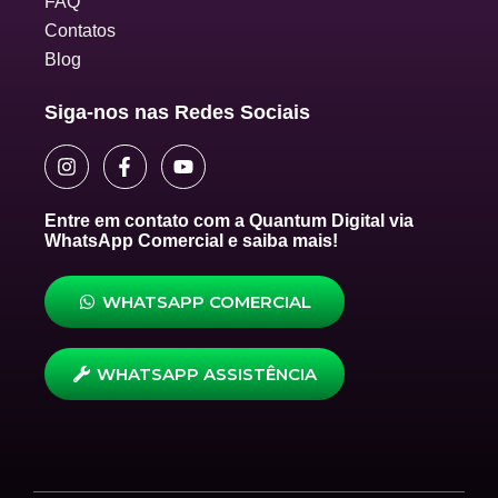
FAQ
Contatos
Blog
Siga-nos nas Redes Sociais
I
F
Y
n
a
o
s
c
u
t
e
t
Entre em contato com a Quantum Digital via
a
b
u
WhatsApp Comercial e saiba mais!
g
o
b
r
o
e
a
k
WHATSAPP COMERCIAL
m
-
f
WHATSAPP ASSISTÊNCIA