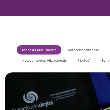
Todas as publicações
Autoconhecimento
Medicamentos Vibracionais
Morfus1
Sem 