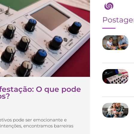
Postag
ifestação: O que pode
os?
etivos pode ser emocionante e
 intenções, encontramos barreiras