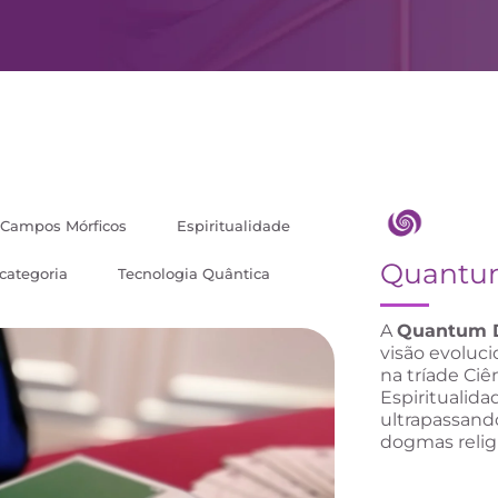
Campos Mórficos
Espiritualidade
Quant
categoria
Tecnologia Quântica
A
Quantum D
visão evoluci
na tríade Ciê
Espiritualida
ultrapassando
dogmas relig