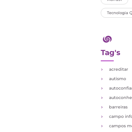
Tecnologia 
Tag's
acreditar
autismo
autoconfi
autoconh
barreiras
campo inf
campos mó