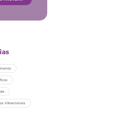
ias
imento
icos
ade
s Vibracionais