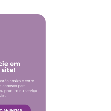
cie em
site!
botão abaixo e entre
o conosco para
eu produto ou serviço
ite.
O ANUNCIAR