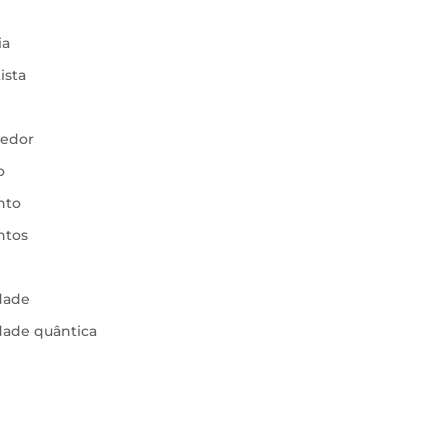
ia
ista
edor
o
nto
ntos
idade
idade quântica