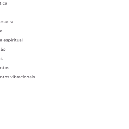
tica
anceira
ia
a espiritual
ção
es
ntos
tos vibracionais