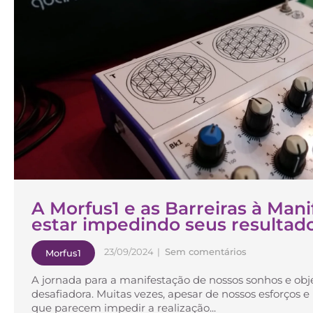
A Morfus1 e as Barreiras à Man
estar impedindo seus resultad
23/09/2024
|
Sem comentários
Morfus1
A jornada para a manifestação de nossos sonhos e obj
desafiadora. Muitas vezes, apesar de nossos esforços e
que parecem impedir a realização...