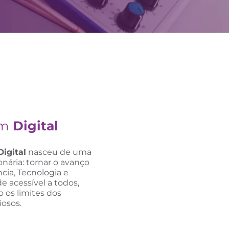
um
Digital
igital
nasceu de uma
onária: tornar o avanço
ncia, Tecnologia e
de acessível a todos,
 os limites dos
iosos.