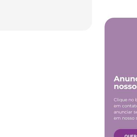
Anun
nosso 
Clique no 
em contat
anunciar s
em nosso s
QUER