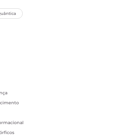
Quântica
ança
ecimento
ormacional
rficos