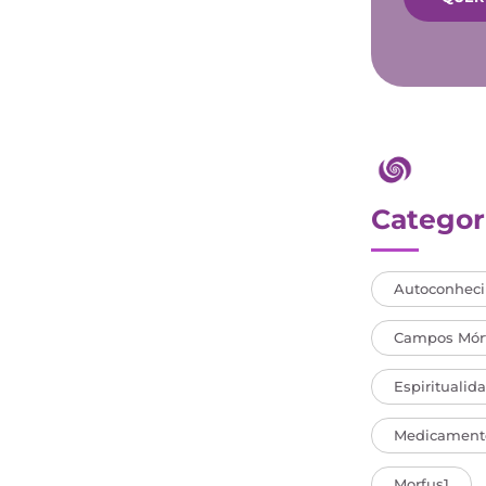
Categor
Autoconhec
Campos Mórf
Espiritualid
Medicamento
Morfus1