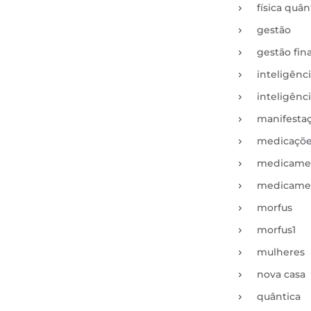
física quân
gestão
gestão fin
inteligênc
inteligênci
manifesta
medicaçõ
medicame
medicamen
morfus
morfus1
mulheres
nova casa
quântica