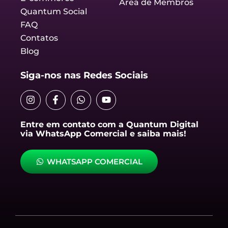
Área de Membros
Quantum Social
FAQ
Contatos
Blog
Siga-nos nas Redes Sociais
I
F
W
Y
n
a
h
o
s
c
a
u
t
e
t
t
Entre em contato com a Quantum Digital
a
b
s
u
via WhatsApp Comercial e saiba mais!
g
o
a
b
r
o
p
e
a
k
p
WHATSAPP COMERCIAL
m
-
f