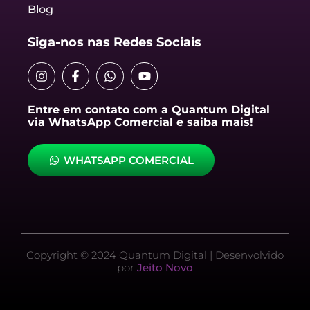
Blog
Siga-nos nas Redes Sociais
I
F
W
Y
n
a
h
o
s
c
a
u
t
e
t
t
Entre em contato com a Quantum Digital
a
b
s
u
via WhatsApp Comercial e saiba mais!
g
o
a
b
r
o
p
e
a
k
p
WHATSAPP COMERCIAL
m
-
f
Copyright © 2024 Quantum Digital | Desenvolvido
por
Jeito Novo