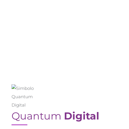
Antes de ler o artigo, descubra mais
sobre como a Morfus1 pode
revolucionar a gestão financeira da
sua casa. A gestão financeira
doméstica é uma responsabilidade
vital que muitas vezes...
Ler mais
Quantum
Digital