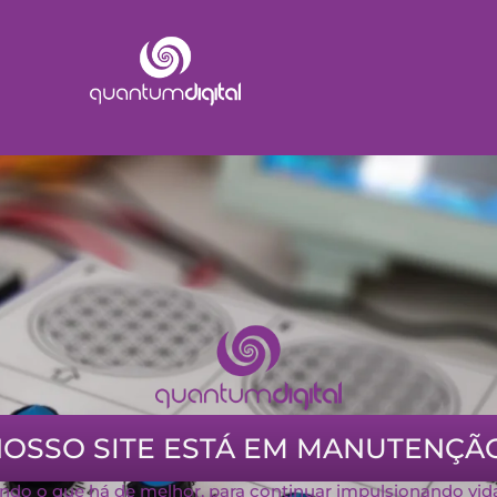
OSSO SITE ESTÁ EM MANUTENÇÃ
do o que há de melhor, para continuar impulsionando vid