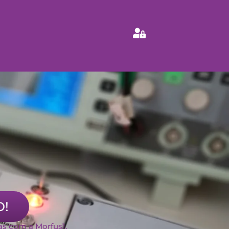
O!
as com a Morfus1.