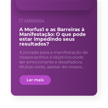
23/09/2024
A Morfus1 e as Barreiras à
Manifestação: O que pode
estar impedindo seus
resultados?
A jornada para a manifestação de
nossos sonhos e objetivos pode
ser emocionante e desafiadora.
Muitas vezes, apesar de nossos…
Ler mais