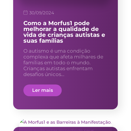
30/09/2024
Como a Morfus1 pode
melhorar a qualidade de
vida de crianças autistas e
suas famílias
O autismo é uma condição
complexa que afeta milhares de
famílias em todo o mundo.
Crianças autistas enfrentam
desafios únicos…
Ler mais