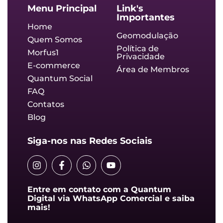
Menu Principal
Link's
Importantes
Home
Geomodulação
Quem Somos
Política de
Morfus1
Privacidade
E-commerce
Área de Membros
Quantum Social
FAQ
Contatos
Blog
Siga-nos nas Redes Sociais
I
F
W
Y
n
a
h
o
s
c
a
u
t
e
t
t
Entre em contato com a Quantum
a
b
s
u
Digital via WhatsApp Comercial e saiba
g
o
a
b
mais!
r
o
p
e
a
k
p